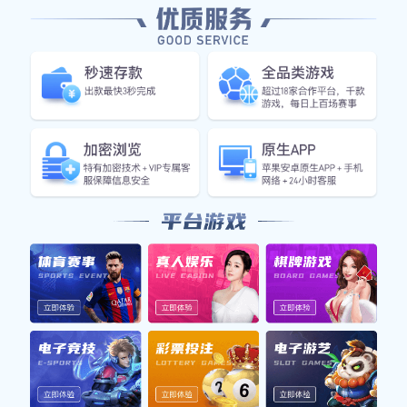
态更新；第四，用户友好的操作界面。通过这些内容，我们
可以看到盈亏大师如何帮助用户在激烈的足球市场中获得更
高的收益，并实现投资回报最大化。
1、第一个小标题
盈亏大师足球赛事推荐之所以受到广泛关注，首先得益于其
强大的数据分析能力。平台利用先进的数据挖掘技术，对历
史比赛数据进行深入剖析，从而生成精准的预测模型。这些
模型能够根据球队过往的表现、球员状态以及战术安排等多
种因素，为用户提供可靠的赛事推荐。
此外，盈亏大师还会结合各大联赛和杯赛的数据变化，不断
调整推荐策略。通过对盘口变化、赔率波动等信息的实时跟
踪，平台能够及时更新预测结果，为用户提供最新、最准确
的信息。这种基于数据驱动的方法，使得每一位用户都能在
复杂多变的市场环境中找到自己的投资方向。
总之，通过专业的数据分析支持，盈亏大师不仅降低了用户