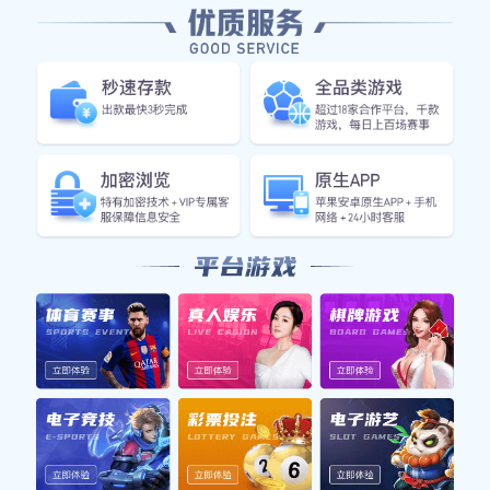
星对社会和未来一代的影响与责任。这些内容不仅揭示了他
们辉煌成就背后的艰辛，也让我们更深刻地理解了运动员这
一职业的不易。
1、童年成长背景
许多篮球明星都有着不平凡的童年，他们往往是在困难家庭
中长大。比如，有些球员出生在经济条件较差的地区，从小
便面临生活上的种种挑战。然而，这些逆境并没有击垮他
们，反而成为了激励他们追求梦想的重要动力。在贫困中，
他们学会了珍惜每一个机会，并通过自己的努力改变命运。
除了经济因素，家庭环境也是影响他们成长的重要因素。有
些明星来自体育世家，从小受到父母或亲戚的熏陶，对篮球
产生浓厚兴趣；而另一些则是在偶然间接触到这项运动，逐
渐培养起对它的热爱。这种热爱促使他们不断磨练技巧，即
使遭遇挫折也从未放弃。
此外，在这个阶段，他们经常受到来自同龄人的压力和质
疑。但正是这种压力，让他们更加坚定自己的信念。他们开