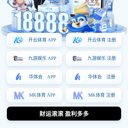
粘篮球明星的传奇之路与他
们背后的不为人知的故事
2026-05-08
1
分享
篮球明星们在赛场上展现出的超凡技艺和无与伦比的魅力，
常常让人忘记他们背后所经历的艰辛与奋斗。本文将从四个
方面探讨篮球明星的传奇之路，以及他们背后不为人知的故
事。首先，我们会回顾这些明星童年时期的成长背景，了解
他们是如何在困境中崛起。接着，文章将聚焦于训练与比赛
过程中所付出的努力和坚持，再者，我们将揭秘一些鲜为人
知的个人挑战与心理斗争。最后，文章还会探讨这些篮球明