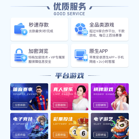
的使命，也寄托着全国球迷对胜利和荣誉的期望。
1、新星崛起
近年来，中国足球逐渐涌现出一批具有潜力的新星，他们在
各自俱乐部的表现令人瞩目。例如，一些年轻球员在国内联
赛中崭露头角，凭借敏捷的身手和出色的技术，多次为球队
赢得关键比赛。这些新人的加入，为国家队注入了新的活力
和竞争力。
此外，新星们在训练中的积极态度以及对比赛的渴望，也成
为激励他们不断进步的重要动力。教练组对这些年轻球员进
行了充分挖掘，他们不仅具备良好的身体素质，还有很强的
战术理解能力，这使得他们能够快速融入国家队整体战术体
系。
值得一提的是，新星们虽然经验不足，但他们敢于挑战自
我，不怕犯错，在大赛中逐渐积累实战经验。通过与老将们
并肩作战，他们能更快地适应高水平比赛，为中国足球的发