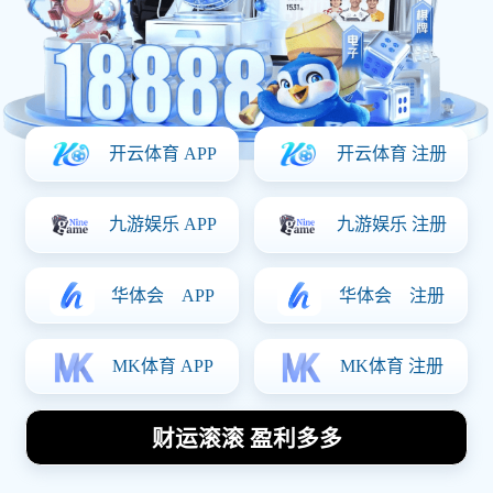
曼城迎战年轻人全力争胜展
现英超豪门风范
2026-03-26
1
分享
在即将到来的比赛中，曼城队将迎战来自瑞士的年轻人队，
继续他们在欧洲赛场上的征程。作为英超豪门，曼城不仅希
望能够在这场比赛中取得胜利，更希望通过这一场较量展现
出俱乐部的强大实力和风范。本文将从四个方面深入分析曼
城如何全力以赴争胜，包括球队的战术布局、关键球员的表
现、教练的战略思维以及球队文化与精神面貌。通过这些方
面的探讨，我们可以更全面地理解曼城在面对年轻人时所展