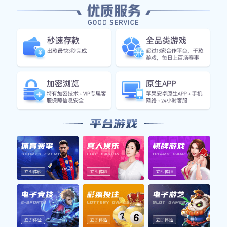
现出的英超豪门气质。
1、战术布局与应对策略
曼城在战术布局上一直以来都体现出灵活多变的一面，尤其
是在面对不同对手时，他们能够迅速调整自己的战术，以适
应比赛需求。在与年轻人的交锋中，瓜迪奥拉有可能会采取
高压逼抢的战术，以压制对手的发展空间和进攻节奏。这种
战术要求球员们具备极高的跑动能力和团队配合，这也是曼
城近年来成功的重要因素之一。
此外，曼城也非常注重控球率，通过精细的传递来打乱对方
防线。他们往往会利用边路快速突破，将球送入禁区，从而
创造更多得分机会。面对年轻人这样的对手，曼城需要保持
耐心，并寻找最佳时机发起进攻。同时，他们还需警惕年轻
人的反击，在防守端保持稳固。
总之，在这场关键比赛中，曼城需要依靠其深厚的战术底蕴
和灵活应变能力，全力以赴地展现出拥有英超冠军气质的一
面。